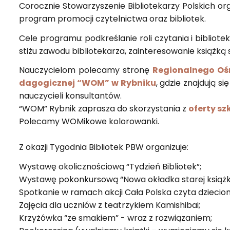
Co­rocz­nie Sto­wa­rzy­sze­nie Bi­blio­te­ka­rzy Pol­skich o
pro­gram pro­mo­cji czy­tel­nic­twa oraz bi­blio­tek.
Cele pro­gra­mu: pod­kre­śla­nie roli czy­ta­nia i bi­blio­te
sti­żu za­wo­du bi­blio­te­ka­rza, za­in­te­re­so­wa­nie książ­
Na­uczy­cie­lom po­le­ca­my stro­nę
Re­gio­nal­ne­go Ośr
da­go­gicz­nej “WOM” w Ryb­ni­ku
, gdzie znaj­du­ją si
na­uczy­cie­li kon­sul­tan­tów.
“WOM” Ryb­nik za­pra­sza do sko­rzy­sta­nia z
ofer­ty sz
Po­le­ca­my WO­Mi­ko­we ko­lo­ro­wan­ki.
Z oka­zji Ty­go­dnia Bi­blio­tek PBW or­ga­ni­zu­je:
Wy­sta­wę oko­licz­no­ścio­wą “Ty­dzień Bi­blio­tek”;
Wy­sta­wę po­kon­kur­so­wą “Nowa okład­ka sta­rej książ­k
Spo­tka­nie w ra­mach akcji Cała Pol­ska czyta dzie­cio
Za­ję­cia dla uczniów z te­atrzy­kiem Ka­mi­shi­bai;
Krzy­żów­ka “ze sma­kiem” - wraz z roz­wią­za­niem;