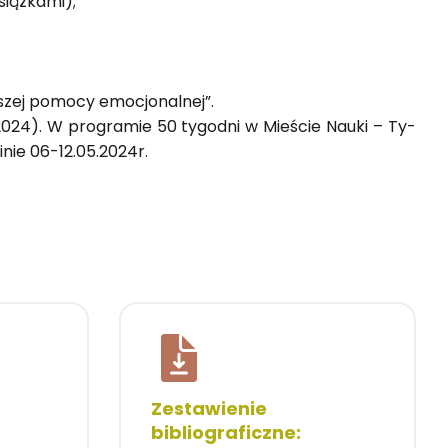
siąż­ka­mi);
;
­szej po­mo­cy emo­cjo­nal­nej”.
2024). W pro­gra­mie 50 ty­go­dni w Mie­ście Nauki – Ty­
i­nie 06-12.05.2024r.
Zestawienie
bibliograficzne: