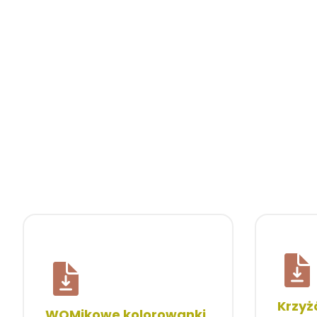
Krzyż
WOMikowe kolorowanki