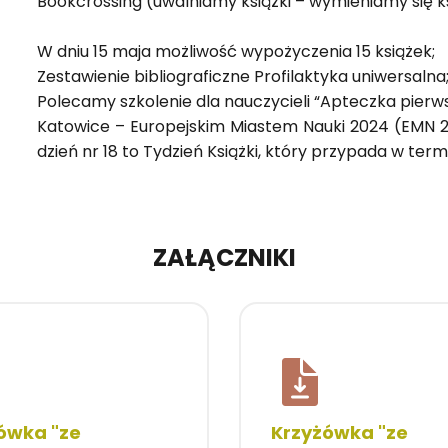
Bo­ok­cros­sing (uwal­nia­my książ­ki – wy­mie­nia­my się k
W dniu 15 maja moż­li­wość wy­po­ży­cze­nia 15 ksią­żek;
Ze­sta­wie­nie bi­blio­gra­ficz­ne Pro­fi­lak­ty­ka uni­wer­sal­na
Po­le­ca­my szko­le­nie dla na­uczy­cie­li “Ap­tecz­ka pierw
Ka­to­wi­ce – Eu­ro­pej­skim Mia­stem Nauki 2024 (EMN 
dzień nr 18 to Ty­dzień Książ­ki, który przy­pa­da w ter­m
ZAŁĄCZNIKI
ówka "ze
Krzyżówka "ze