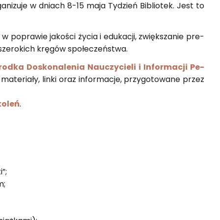
r­ga­ni­zu­je w dniach 8-15 maja Ty­dzień Bi­blio­tek. Jest to
k w po­pra­wie ja­ko­ści życia i edu­ka­cji, zwięk­sza­nie pre­
ką sze­ro­kich krę­gów spo­łe­czeń­stwa.
od­ka Do­sko­na­le­nia Na­uczy­cie­li i In­for­ma­cji Pe­
ę ma­te­ria­ły, linki oraz in­for­ma­cje, przy­go­to­wa­ne przez
ko­leń
.
i”;
m;