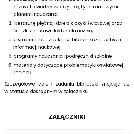
różnych dziedzin wiedzy objętych ramowymi
planami nauczania;
literaturę piękną i dzieła klasyki światowej oraz
książki z zestawu lektur dla ucznia;
piśmiennictwo z zakresu bibliotekoznawstwa i
informacji naukowej
programy nauczania i podręczniki szkolne;
materiały dotyczące problematyki oświatowej
regionu.
Szcze­gó­ło­we cele i za­da­nia bi­blio­te­ki znaj­du­ją się
w sta­tu­cie do­stęp­nym w za­łącz­ni­ku.
ZAŁĄCZNIKI