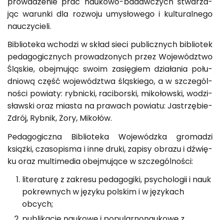
pro­wa­dze­nie prac na­uko­wo-ba­daw­czych stwa­rza­
jąc wa­run­ki dla roz­wo­ju umy­sło­we­go i kul­tu­ral­ne­go
na­uczy­cie­li.
Bi­blio­te­ka wcho­dzi w skład sieci pu­blicz­nych bi­blio­tek
pe­da­go­gicz­nych pro­wa­dzo­nych przez Wo­je­wódz­two
Ślą­skie, obej­mu­jąc swoim za­się­giem dzia­ła­nia po­łu­
dnio­wą część wo­je­wódz­twa ślą­skie­go, a w szcze­gól­
no­ści po­wia­ty: ryb­nic­ki, ra­ci­bor­ski, mi­ko­łow­ski, wo­dzi­
sław­ski oraz mia­sta na pra­wach po­wia­tu: Ja­strzę­bie-
Zdrój, Ryb­nik, Żory, Mi­ko­łów.
Pe­da­go­gicz­na Bi­blio­te­ka Wo­je­wódz­ka gro­ma­dzi
książ­ki, cza­so­pi­sma i inne druki, za­pi­sy ob­ra­zu i dźwię­
ku oraz mul­ti­me­dia obej­mu­ją­ce w szcze­gól­no­ści:
literaturę z zakresu pedagogiki, psychologii i nauk
pokrewnych w języku polskim i w językach
obcych;
publikacje naukowe i popularnonaukowe z