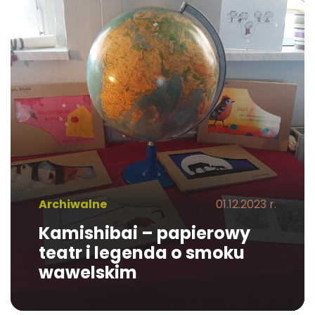
Archiwalne
01.12.2023 r.
Kamishibai – papierowy
teatr i legenda o smoku
wawelskim