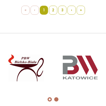
«
‹
1
2
3
›
»