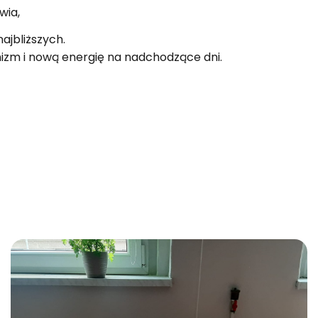
wia,
aj­bliż­szych.
­mizm i nową ener­gię na nad­cho­dzą­ce dni.