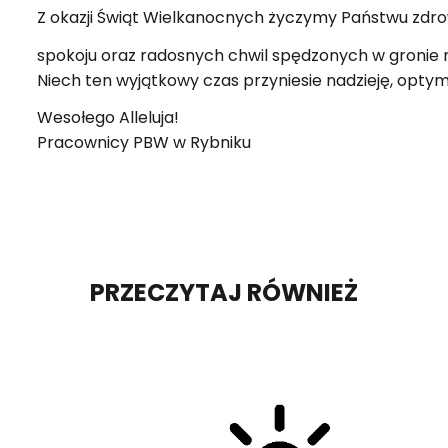
Z oka­zji Świąt Wiel­ka­noc­nych ży­czy­my Pań­stwu zdro­
spo­ko­ju oraz ra­do­snych chwil spę­dzo­nych w gro­nie n
Niech ten wy­jąt­ko­wy czas przy­nie­sie na­dzie­ję, opty
We­so­łe­go Al­le­lu­ja!
Pra­cow­ni­cy PBW w Ryb­ni­ku
PRZECZYTAJ RÓWNIEŻ