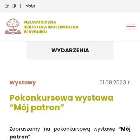
Tog
nav
WYDARZENIA
Wystawy
01.09.2023 r.
Pokonkursowa wystawa
“Mój patron”
Za­pra­sza­my na po­kon­kur­so­wą wy­sta­wę “
Mój
pa­tron
”