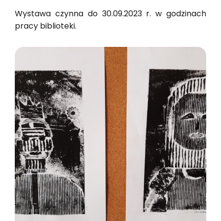
Wy­sta­wa czyn­na do 30.09.2023 r. w go­dzi­nach
pracy bi­blio­te­ki.