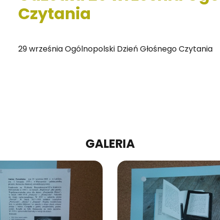
Czytania
29 wrze­śnia Ogól­no­pol­ski Dzień Gło­śne­go Czy­ta­nia
GALERIA