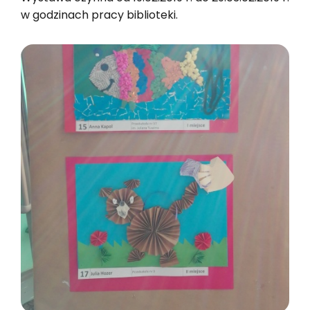
w go­dzi­nach pracy bi­blio­te­ki.