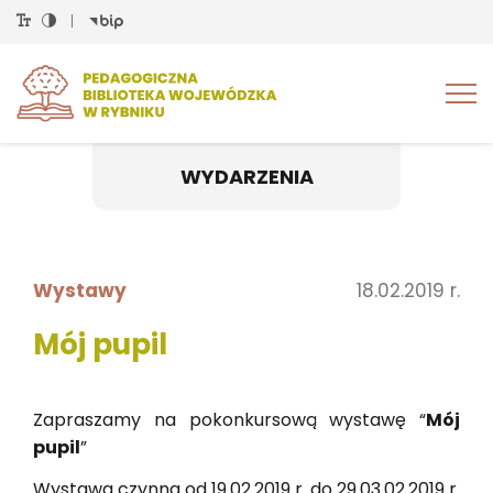
Tog
nav
WYDARZENIA
Wystawy
18.02.2019 r.
Mój pupil
Za­pra­sza­my na po­kon­kur­so­wą wy­sta­wę “
Mój
pupil
”
Wy­sta­wa czyn­na od 19.02.2019 r. do 29.​03.​02.​2019 r.