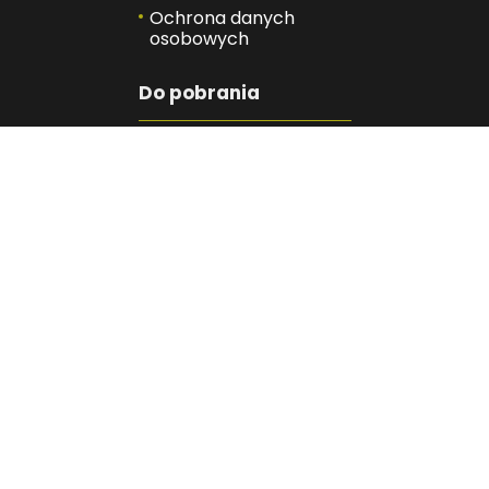
Ochrona danych
osobowych
Do pobrania
Obowiązek
informacyjny
Standardy Ochrony
Małoletnich
Znajdź nas
Facebook
Instagram
YouTube