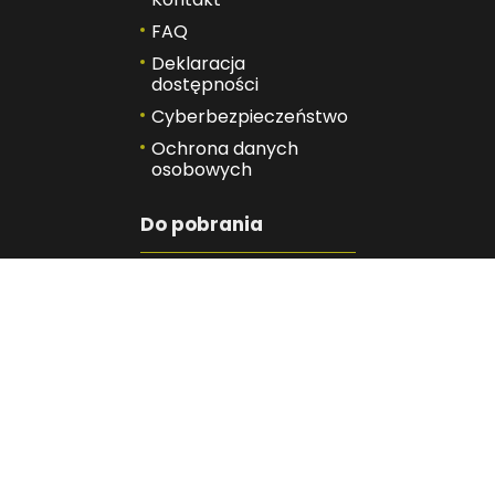
FAQ
Deklaracja
dostępności
Cyberbezpieczeństwo
Ochrona danych
osobowych
Do pobrania
Obowiązek
informacyjny
Standardy Ochrony
Małoletnich
Znajdź nas
Facebook