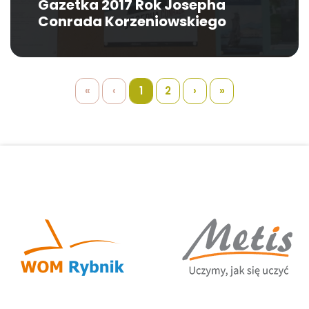
Gazetka 2017 Rok Josepha
Conrada Korzeniowskiego
«
‹
1
2
›
»